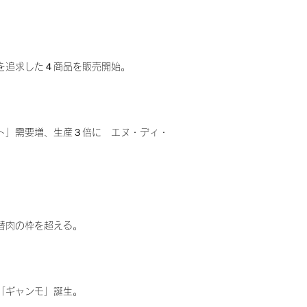
を追求した４商品を販売開始。
ト」需要増、生産３倍に エヌ・ディ・
替肉の枠を超える。
「ギャンモ」誕生。