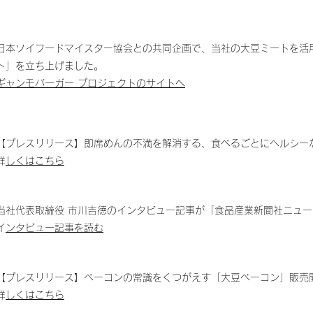
日本ソイフードマイスター協会との共同企画で、当社の大豆ミートを活
ト」を立ち上げました。
ギャンモバーガー プロジェクトのサイトへ
【プレスリリース】即席めんの不満を解消する、食べるごとにヘルシー
​
詳しくはこちら
当社代表取締役 市川吉徳のインタビュー記事が「食品産業新聞社ニュ
​
インタビュー記事を読む
【プレスリリース】ベーコンの常識をくつがえす「大豆ベーコン」販売
​
詳しくはこちら