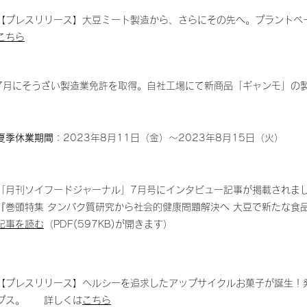
【プレスリリース】大豆ミート製造から、さらにその先へ。プラント
こちら
7月にそうざい製造業免許を取得。自社工場にて新商品「ギャンモ」の
夏季休業期間
：2023年8月11日（金）～2023年8月15日（火）
「月刊ソイフードジャーナル」7月号にインタビュー記事が掲載されま
『巻頭特集 タンパク質研究から社会的健康問題解決へ 大豆で新たな食
記事を読む
（PDF(597KB)が開きます）
【プレスリリース】ヘルシーを追求したアップサイクルお菓子が誕生！
プス。 詳しくは
こちら