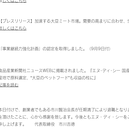
​
詳しくはこちら
【プレスリリース】加速する大豆ミート市場。需要の高まりに合わせ、
詳しくはこちら
「事業継続力強化計画」の認定を取得しました。（9月9日付）
食品産業新聞社ニュースWEBに掲載されました。『エヌ･ディ･シー 国
産地で原料選定、“大豆のペットフード”も収益の柱に』
記事を読む
本日付けで、創業者でもある市川賢治会長が任期満了により退職となり
を頂けたことに、心から感謝を致します。今後ともエヌ・ディ・シーを
申し上げます。 代表取締役 市川吉徳