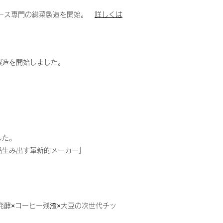
ベース専門の総菜製造を開始。
詳しくは
製造を開始しました。
した。
品生み出す革新的メーカー』
発酵×コーヒー残渣×大豆の次世代チッ