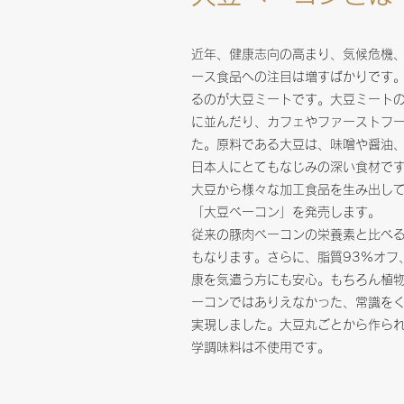
近年、健康志向の高まり、気候危機
ース食品への注目は増すばかりです
るのが大豆ミートです。大豆ミート
に並んだり、カフェやファーストフ
た。原料である大豆は、味噌や醤油
日本人にとてもなじみの深い食材で
大豆から様々な加工食品を生み出し
「大豆ベーコン」を発売します。
従来の豚肉ベーコンの栄養素と比べる
もなります。さらに、脂質93%オフ
康を気遣う方にも安心。もちろん植
ーコンではありえなかった、常識を
実現しました。大豆丸ごとから作ら
学調味料は不使用です。