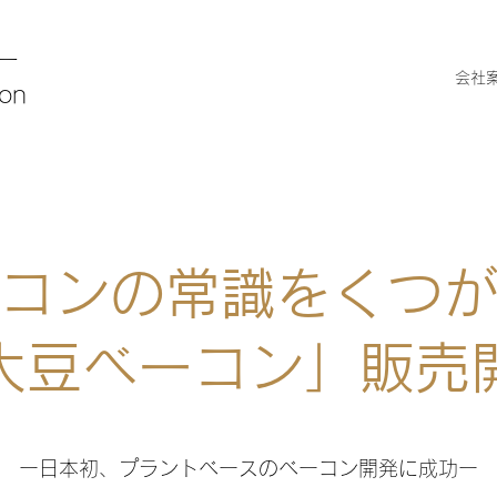
ー
会社
ion
コンの常識をくつ
大豆ベーコン」販売
ー日本初、プラントベースのベーコン開発に成功ー