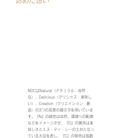
込めた想い
NDCはNatural（ナチュラル：自然
な）、Delicious（デリシャス：美味し
い）、Creation（クリエイション：創
造）の3つの言葉の頭文字を用いていま
す。『N』の緑色は自然、環境への配慮
などをイメージさせ、『D』の黄色は美
味しさとエヌ・ディ・シーの土台となっ
ている大豆を表し、『C』の紫色は独創