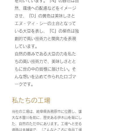
を用いています。『N』の緑色は自
然、環境への配慮などをイメージ
させ、『D』の黄色は美味しさと
エヌ・ディ・シーの土台となって
いる大豆を表し、『C』の紫色は独
創的で高い技術力と開発力を表現
しています。
自然の恵みである大豆の力を私た
ちの高い技術力で、美味しさとと
もに世の中の皆様に届けたい。そ
んな想いを込めて作られたロゴマ
ークです。
私たちの工場
当社の工場は、岐阜県各務原市に位置し、雄
大な木曽川を前に、歴史ある伊木山を背にし
た、自然のただ中にあります。工場へと至る
道路は未舗装で、「こんなところに食品工場