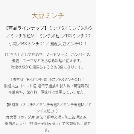
大豆ミンチ
【商品ラインナップ】
ミンチS／ミンチ米粒S
／ミンチ米粒M／ミンチ米粒L／BSミンチ00
小粒／BSミンチ01／国産大豆ミンチO-1
「ひき肉」として炒め物、ミートソース、ハンバーグ、
煮物、スープなどあらゆる料理に使えます。
乾燥状態から湯戻しすると約3倍になります。
【原材料（BSミンチ00 小粒／BSミンチ01）】
脱脂大豆（インド産 遺伝子組換え混入防止管理済み）
※着色料、保存料、調味料は使用していません。
【原材料（ミンチS／ミンチ米粒S／ミンチ米粒M／ミ
ンチ米粒L）】
丸大豆（カナダ産 遺伝子組換え混入防止管理済み）
※国産丸大豆（非遺伝子組み換え）での製造も可能で
す。