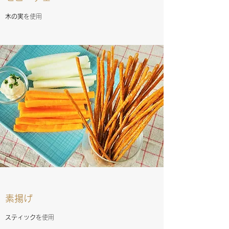
木の実
を使用
素揚げ
スティック
を使用