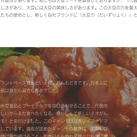
な可能性があります。私たちは大豆ミートを製造しておりますが、「代
らしさがあり、大豆には大豆の美味しさがあります。この大豆の力を最
私たちの使命とし、新しく自社ブランドに「大豆力（だいずりょく）」
プラントベース食品といえば、がんもどきです。日本人に
食品は昔から身近な存在でした。
の大豆食品とフードテックを掛け合わせることで、代替肉
味しいからまた食べたくなる、懐かしくて新しいネオがん
ンモ」と名付けました。このギャンモは日本ソイフードマ
進しています。協会が定めたギャンモの基準は、主原料は
加物は極力避けること、和食にとらわれず様々な料理に用