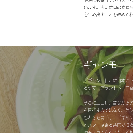
解決にも寄与できる大き
います。肉には肉の素晴
を生み出すことを改めて
ギャンモ
「ギャンモ」とは日本の
とって、プラントベース
​そこに注目し、昔ながら
を目指すのではなく、美
もどきを開発し、「ギャ
イスター協会と共同で推
国産大豆であること、添