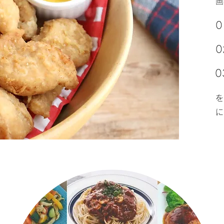
画
0
0
を
に