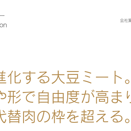
ー
会社
ion
進化する大豆ミート
や形で自由度が高ま
代替肉の枠を超える