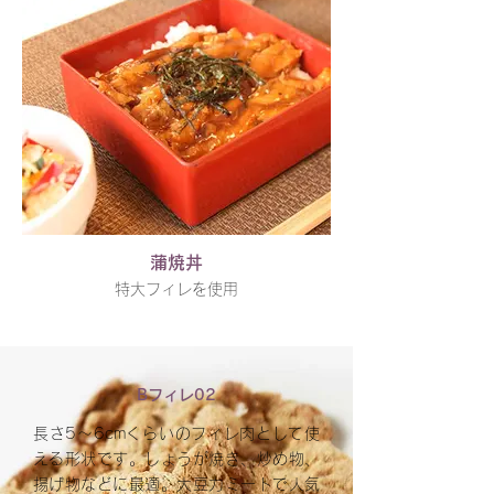
蒲焼丼
特大フィレを使用
Bフィレ02
長さ5～6cmくらいのフィレ肉として使
える形状です。しょうが焼き、炒め物、
揚げ物などに最適。大豆力ミートで人気