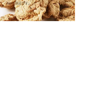
No.1商品です。
Bフィレ02
長さ5～6cmくらいのフィレ肉として使
える形状です。しょうが焼き、炒め物、
揚げ物などに最適。大豆力ミートで人気
No.1商品です。